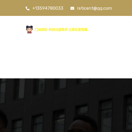
+13594780033
reticent@qq.com