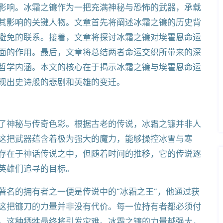
影响。冰霜之镰作为一把充满神秘与恐怖的武器，承载
其影响的关键人物。文章首先将阐述冰霜之镰的历史背
避免的联系。接着，文章将探讨冰霜之镰对埃霍恩命运
面的作用。最后，文章将总结两者命运交织所带来的深
哲学内涵。本文的核心在于揭示冰霜之镰与埃霍恩命运
现出史诗般的悲剧和英雄的变迁。
了神秘与传奇色彩。根据古老的传说，冰霜之镰并非人
这把武器蕴含着极为强大的魔力，能够操控冰雪与寒
存在于神话传说之中，但随着时间的推移，它的传说逐
英雄们追寻的目标。
著名的拥有者之一便是传说中的“冰霜之王”，他通过获
这把镰刀的力量并非没有代价。每一位持有者都必须付
，这种牺牲最终将引发灾难。冰霜之镰的力量越强大，